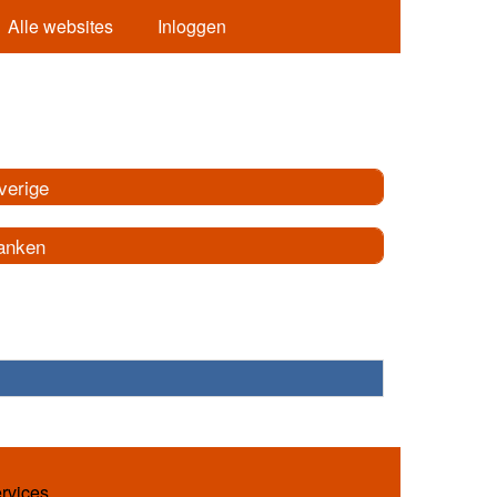
Alle websites
Inloggen
verige
anken
ervices