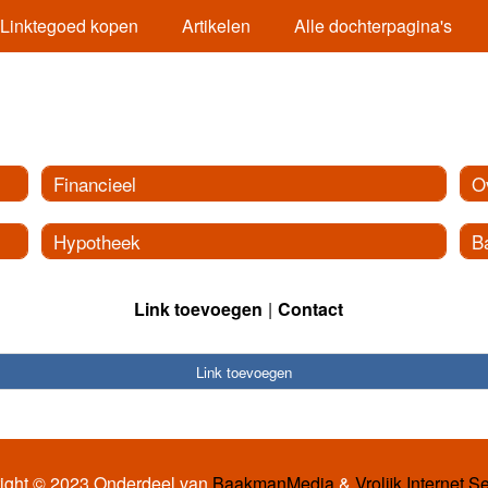
Linktegoed kopen
Artikelen
Alle dochterpagina's
Financieel
O
Hypotheek
B
Link toevoegen
Contact
Link toevoegen
ight © 2023 Onderdeel van
BaakmanMedia
&
Vrolijk Internet S